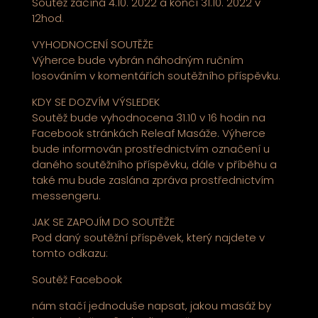
Soutěž začíná 4.10. 2022 a končí 31.10. 2022 v
12hod.
VYHODNOCENÍ SOUTĚŽE
Výherce bude vybrán náhodným ručním
losováním v komentářích soutěžního příspěvku.
KDY SE DOZVÍM VÝSLEDEK
Soutěž bude vyhodnocena 31.10 v 16 hodin na
Facebook stránkách Releaf Masáže. Výherce
bude informován prostřednictvím označení u
daného soutěžního příspěvku, dále v příběhu a
také mu bude zaslána zpráva prostřednictvím
messengeru.
JAK SE ZAPOJÍM DO SOUTĚŽE
Pod daný soutěžní příspěvek, který najdete v
tomto odkazu:
Soutěž Facebook
nám stačí jednoduše napsat, jakou masáž by