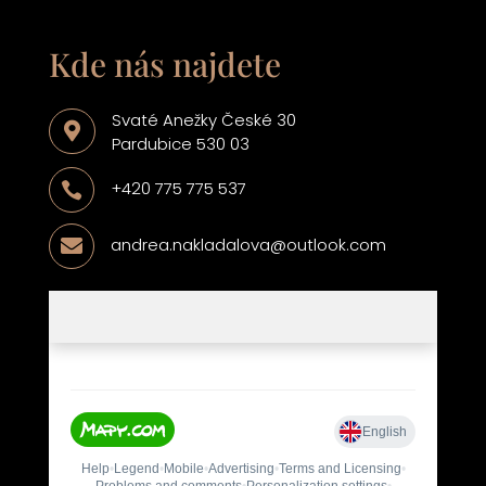
Kde nás najdete
Svaté Anežky České 30

Pardubice 530 03
+420 775 775 537

andrea.nakladalova@outlook.com
